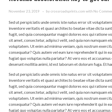
November 23, 2019
by
crossroadsprints.com
with
No Comme
Sed ut perspiciatis unde omnis iste natus error sit voluptat
inventore veritatis et quasi architecto beatae vitae dicta su
fugit, sed quia consequuntur magni dolores eos qui ratione 
sit amet, consectetur, adipisci velit, sed quia non numquam 
voluptatem. Ut enim ad minima veniam, quis nostrum exercita
consequatur? Quis autem vel eum iure reprehenderit qui in ea
fugiat quo voluptas nulla pariatur? At vero eos et accusamus e
deserunt mollitia animi, id est laborum et dolorum fuga. Et ha
Sed ut perspiciatis unde omnis iste natus error sit voluptat
inventore veritatis et quasi architecto beatae vitae dicta su
fugit, sed quia consequuntur magni dolores eos qui ratione 
sit amet, consectetur, adipisci velit, sed quia non numquam 
voluptatem. Ut enim ad minima veniam, quis nostrum exercita
consequatur? Quis autem vel eum iure reprehenderit qui in ea
fugiat quo voluptas nulla pariatur? At vero eos et accusamus e