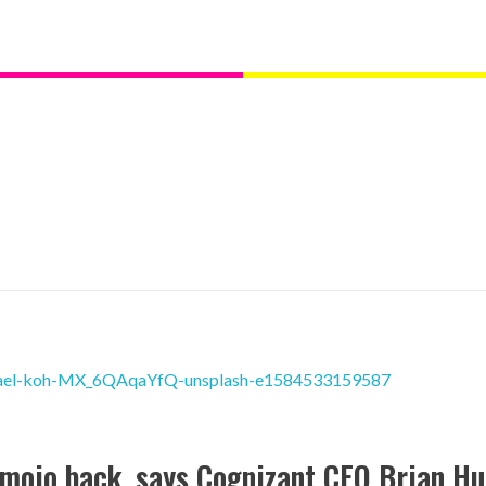
 mojo back, says Cognizant CEO Brian H