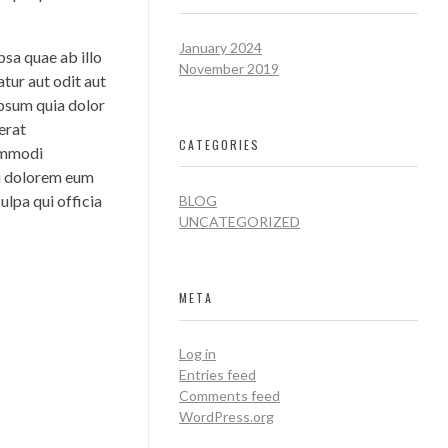
January 2024
sa quae ab illo
November 2019
tur aut odit aut
ipsum quia dolor
erat
CATEGORIES
commodi
ui dolorem eum
ulpa qui officia
BLOG
UNCATEGORIZED
META
Log in
Entries feed
Comments feed
WordPress.org