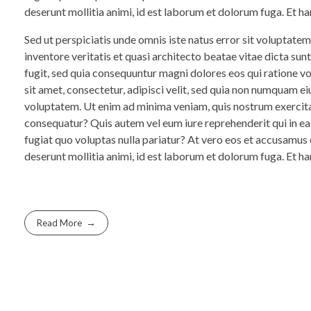
deserunt mollitia animi, id est laborum et dolorum fuga. Et ha
Sed ut perspiciatis unde omnis iste natus error sit voluptat
inventore veritatis et quasi architecto beatae vitae dicta su
fugit, sed quia consequuntur magni dolores eos qui ratione 
sit amet, consectetur, adipisci velit, sed quia non numquam 
voluptatem. Ut enim ad minima veniam, quis nostrum exercita
consequatur? Quis autem vel eum iure reprehenderit qui in ea
fugiat quo voluptas nulla pariatur? At vero eos et accusamus e
deserunt mollitia animi, id est laborum et dolorum fuga. Et ha
Read More