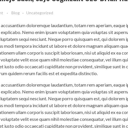
nt
Blog
Uncategorized
em accusantium doloremque laudantium, totam rem aperiam, eaque ip
nt explicabo. Nemo enim ipsam voluptatem quia voluptas sit asperna
voluptatem sequi nesciunt. Neque porro quisquam est, qui dolorem 
eius modi tempora incidunt ut labore et dolore magnam aliquam qua
tionem ullam corporis suscipit laboriosam, nisi ut aliquid ex ea 
 voluptate velit esse quam nihil molestiae consequatur, vel illum q
t iusto odio occaecati cupiditate non provident, similique sunt in c
rum quidem rerum facilis est et expedita distinctio.
em accusantium doloremque laudantium, totam rem aperiam, eaque ip
nt explicabo. Nemo enim ipsam voluptatem quia voluptas sit asperna
voluptatem sequi nesciunt. Neque porro quisquam est, qui dolorem 
eius modi tempora incidunt ut labore et dolore magnam aliquam qua
tionem ullam corporis suscipit laboriosam, nisi ut aliquid ex ea 
 voluptate velit esse quam nihil molestiae consequatur, vel illum q
t iusto odio occaecati cupiditate non provident, similique sunt in c