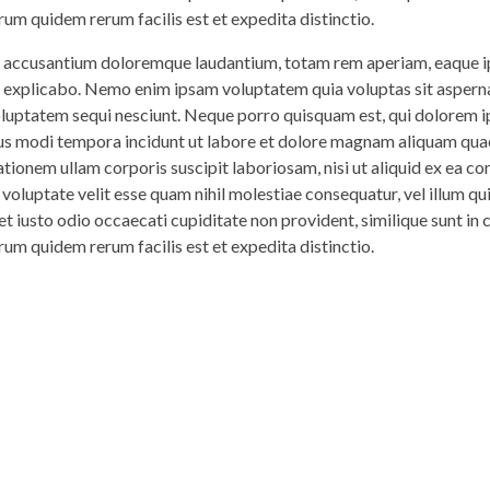
rum quidem rerum facilis est et expedita distinctio.
em accusantium doloremque laudantium, totam rem aperiam, eaque ip
nt explicabo. Nemo enim ipsam voluptatem quia voluptas sit asperna
voluptatem sequi nesciunt. Neque porro quisquam est, qui dolorem 
eius modi tempora incidunt ut labore et dolore magnam aliquam qua
tionem ullam corporis suscipit laboriosam, nisi ut aliquid ex ea 
 voluptate velit esse quam nihil molestiae consequatur, vel illum q
t iusto odio occaecati cupiditate non provident, similique sunt in c
rum quidem rerum facilis est et expedita distinctio.